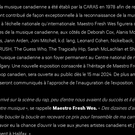
la musique canadienne a été établi par la CARAS en 1978 afin de
 ont contribué de façon exceptionnelle à la reconnaissance de la mu
 à l’échelle nationale qu’internationale. Maestro Fresh Wes figurera
es de la musique canadienne, aux côtés de Deborah Cox, Alanis Mor
, Jann Arden, Joni Mitchell, k.d. lang, Leonard Cohen, Nickelback,
 RUSH, The Guess Who, The Tragically Hip, Sarah McLachlan et Sh
musique canadienne a son foyer permanent au Centre national de 
algary. Une nouvelle exposition consacrée à l’héritage de Maestro F
hop canadien, sera ouverte au public dès le
15 mai 2024.
De plus a
eront communiqués à l’approche de l’inauguration de l’exposition.
rivé sur la scène du rap, peu d’entre nous avaient du succès et il éta
otre musique
», se rappelle
«
Des dizaines d’a
Maestro Fresh Wes.
 de boucler la boucle en recevant ce prix pour l’ensemble de ma carri
voir eu la chance d’ouvrir la voie aux jeunes artistes canadiens et j
ment à Halifax. »