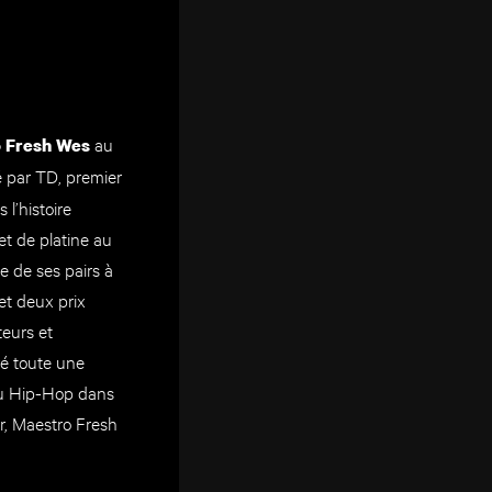
au
 Fresh Wes
é par TD, premier
l’histoire
et de platine au
e de ses pairs à
et deux prix
eurs et
ré toute une
 du Hip-Hop dans
r, Maestro Fresh