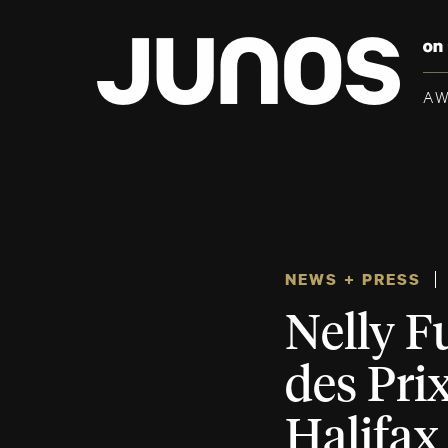
A
NEWS + PRESS
Nelly Fu
des Pri
Halifax