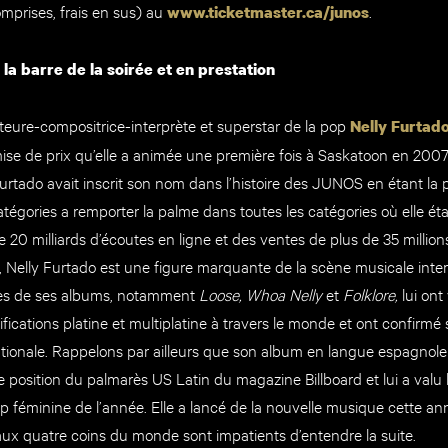
omprises, frais en sus) au
.
www.ticketmaster.ca/junos
 la barre de la soirée et en prestation
teure-compositrice-interprète et superstar de la pop
Nelly Furtad
mise de prix qu’elle a animée une première fois à Saskatoon en 2007
urtado avait inscrit son nom dans l’histoire des JUNOS en étant la p
tégories a remporter la palme dans toutes les catégories où elle éta
 20 milliards d’écoutes en ligne et des ventes de plus de 35 millio
, Nelly Furtado est une figure marquante de la scène musicale inter
ès de ses albums, notamment
Loose,
Whoa Nelly
et
Folklore,
lui ont
ications platine et multiplatine à travers le monde et ont confirmé 
ationale. Rappelons par ailleurs que son album en langue espagnol
e position du palmarès US Latin du magazine Billboard et lui a val
op féminine de l’année. Elle a lancé de la nouvelle musique cette an
 aux quatre coins du monde sont impatients d’entendre la suite.