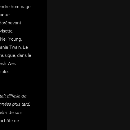
 rendre hommage
sique
 dorénavant
isette,
 Neil Young,
ania Twain. Le
musique, dans le
resh Wes,
mples
it difficile de
nnées plus tard,
ère.
Je suis
’ai hâte de