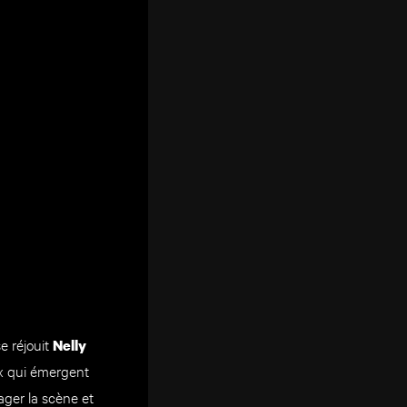
e réjouit
Nelly
ux qui émergent
ager la scène et