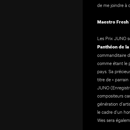
de me joindre à c
Maestro Fresh 
Les Prix JUNO so
Panthéon de l
commanditaire de
comme étant le p
pays. Sa précieu
titre de « parra
JUNO (Enregistre
compositeurs can
génération d’art
le cadre d’un ho
Wes sera égalemen