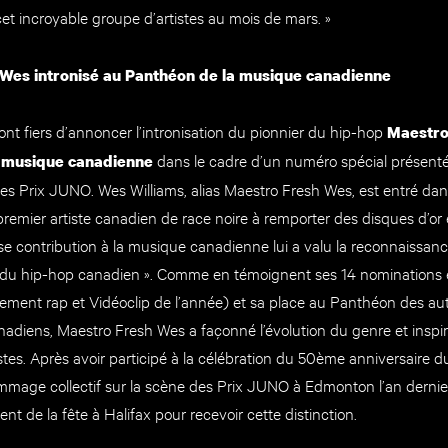
et incroyable groupe d’artistes au mois de mars. »
Wes intronisé au Panthéon de la musique canadienne
nt fiers d’annoncer l’intronisation du pionnier du hip-hop
Maestro
dans le cadre d’un numéro spécial présent
a musique canadienne
s Prix JUNO. Wes Williams, alias Maestro Fresh Wes, est entré dans 
remier artiste canadien de race noire à remporter des disques d’or 
se contribution à la musique canadienne lui a valu la reconnaissanc
in du hip-hop canadien ». Comme en témoignent ses 14 nominations 
ment rap et Vidéoclip de l’année) et sa place au Panthéon des aut
adiens, Maestro Fresh Wes a façonné l’évolution du genre et inspi
istes. Après avoir participé à la célébration du 50ème anniversaire
mmage collectif sur la scène des Prix JUNO à Edmonton l’an dernie
t de la fête à Halifax pour recevoir cette distinction.