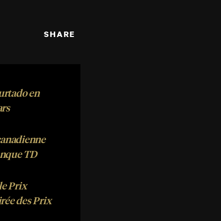
SHARE
urtado en
ars
 canadienne
Banque TD
le Prix
irée des Prix