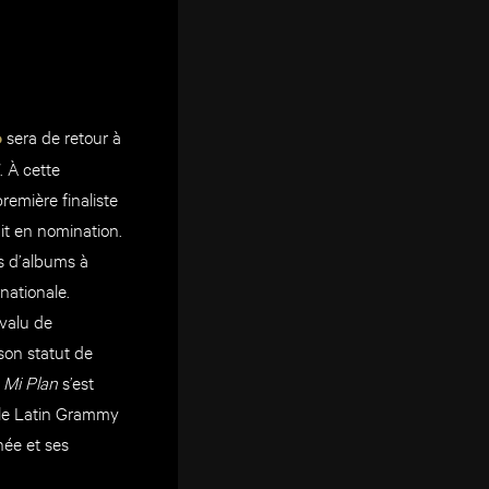
sera de retour à
o
. À cette
remière finaliste
it en nomination.
ns d’albums à
nationale.
 valu de
son statut de
e
Mi Plan
s’est
u le Latin Grammy
née et ses