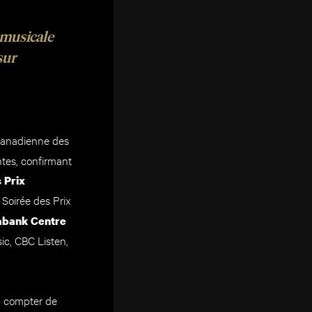
e musicale
sur
canadienne des
ntes, confirmant
 Prix
e Soirée des Prix
abank Centre
c, CBC Listen,
à compter de