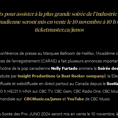
ts pour assister à la plus grande soirée de l’industri
nadienne seront mis en vente le 10 novembre à 10 h 
ticketmaster.ca/junos
conférence de presse au Marquee Ballroom de Halifax, l’Académie 
nces de l’enregistrement (CARAS) a fait plusieurs annonces importa
’icône de la pop canadienne
animera la
Nelly Furtado
Soirée des
oduite par
, la 53
Insight Productions (a Boat Rocker company)
ffusée et webdiffusée en direct partout au Canada depuis le
Scoti
0 h HE/21 h HNA sur CBC TV, CBC Gem, CBC Radio One, CBC Musi
 mondiale sur
et
de CBC Music.
CBCMusic.ca/junos
YouTube
 la Soirée des Prix JUNO 2024 seront mis en vente le 10 novembre, 