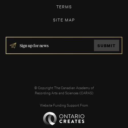
TERMS
SITE MAP
IF
SUBMIT
YOU
ARE
HUMAN,
LEAVE
THIS
FIELD
BLANK.
© Copyright The Canadian Academy of
Recording Arts and Sciences (CARAS)
Website Funding Support From